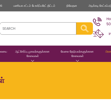
கி
பணியக சட்டம் & கார்ப்பரேட் திட்டம்
நிவேதன
அடிக்கடி கேட்கப்ப
Ho
50
i
ிலையை 
ஆட்சேர்ப்பு முகவர்களுக்கான 
வேலை தேடுபவர்களுக்கான 
பிரன
சேவைகள்
சேவைகள்
ள்