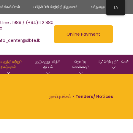
டும் கேள்விகள்
பயிற்சியின் பிரதிநிதி நிறுவனம்
உள்நுழைய
TA
tline : 1989 / (+94)11 2 880
0
Online Payment
nfo_center@slbfe.lk
வுருத்தி மற்றும் 
ளுடுடீகுநு பயிற்சி 
தொடர்பு 
ஆட்சேர்ப்பு திட்டங்கள்
நிகழ்வுகள்
திட்டம்
கொள்ளவும்
முகப்பு பக்கம்
> Tenders/ Notices