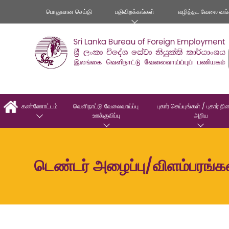
பொதுவான செய்தி
பதிவிறக்கங்கள்
வழித்தட வேலை வங்
கண்ணோட்டம்
வெளிநாட்டு வேலைவாய்ப்பு 
புகார் செய்யுங்கள் / புகார் ந
ஊக்குவிப்பு
அறிய
டெண்டர் அழைப்பு/விளம்பரங்க