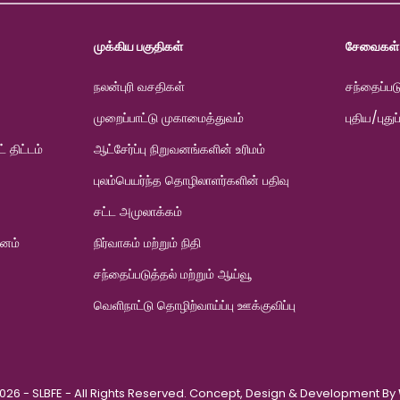
முக்கிய பகுதிகள்
சேவைகள்
நலன்புரி வசதிகள்
சந்தைப்பட
முறைப்பாட்டு முகாமைத்துவம்
புதிய/புதுப
் திட்டம்
ஆட்சேர்ப்பு நிறுவனங்களின் உரிமம்
புலம்பெயர்ந்த தொழிலாளர்களின் பதிவு
சட்ட அமுலாக்கம்
வனம்
நிர்வாகம் மற்றும் நிதி
சந்தைப்படுத்தல் மற்றும் ஆய்வூ
வெளிநாட்டு தொழிற்வாய்ப்பு ஊக்குவிப்பு
026 - SLBFE - All Rights Reserved. Concept, Design & Development By