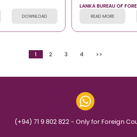
LANKA BUREAU OF FOR
AT RATHNAPURA
DOWNLOAD
READ MORE
1
2
3
4
>>
(+94) 71 9 802 822 - Only for Foreign Co