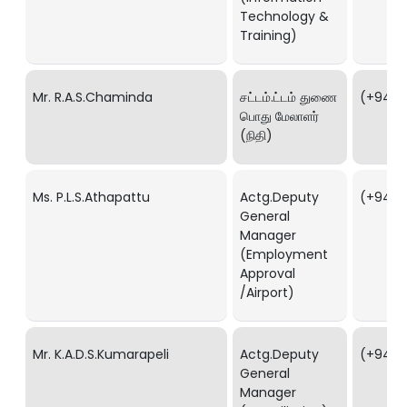
Technology &
Training)
Mr. R.A.S.Chaminda
சட்டம்.ட்டம் துணை
(+94) 1
பொது மேலாளர்
(நிதி)
Ms. P.L.S.Athapattu
Actg.Deputy
(+94) 1
General
Manager
(Employment
Approval
/Airport)
Mr. K.A.D.S.Kumarapeli
Actg.Deputy
(+94) 1
General
Manager