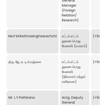
General
Manager
(Foreign
Relation/
Research)
Ms.P.M.Rathnasinghaarachchi
சட்டம்.சட்டம்
(+94)11
துணை பொது
மேலாளர் (சமரசம்)
திரு. ஜே .ஏ. டி.பி.மஞ்சுளா
சட்டம்.சட்டம்
(+94) 1
துணை பொது
மேலாளர்
(நிர்வாகம் மற்றும்
மனிதவள)
Mr. L.Y.Pathirana
Actg. Deputy
(+94) 1
General