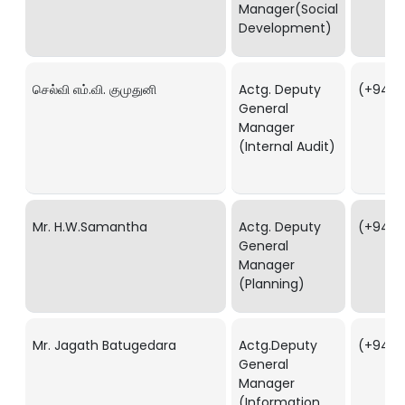
Manager(Social
Development)
செல்வி எம்.வி. குமுதுனி
Actg. Deputy
(+94) 1
General
Manager
(Internal Audit)
Mr. H.W.Samantha
Actg. Deputy
(+94) 1
General
Manager
(Planning)
Mr. Jagath Batugedara
Actg.Deputy
(+94) 
General
Manager
(Information