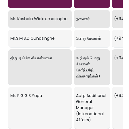
Mr. Koshala Wickremasinghe
தலைவர்
(+94) 1
Mr.S.M.S.D.Gunasinghe
பொது மேலாளர்
(+94) 1
திரு. ஏ.பி.கே.லியான்வாலா
கூடுதல் பொது
(+94) 1
மேலாளர்
(கார்ப்பரேட்
விவகாரங்கள்)
Mr. P.G.G.S.Yapa
Actg.Additional
(+94) 1
General
Manager
(International
Affairs)