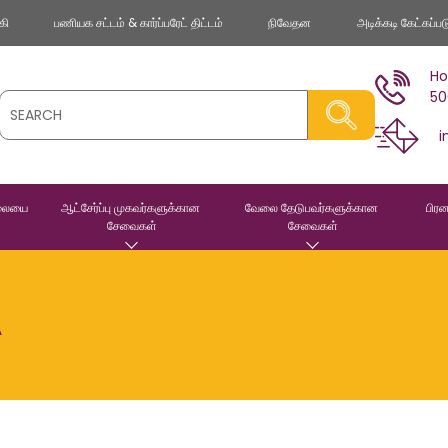
கி
பணியக சட்டம் & கார்ப்பரேட் திட்டம்
நிவேதன
அடிக்கடி கேட்கப்ப
Ho
50
i
ிலையை 
ஆட்சேர்ப்பு முகவர்களுக்கான 
வேலை தேடுபவர்களுக்கான 
பிரன
சேவைகள்
சேவைகள்
A