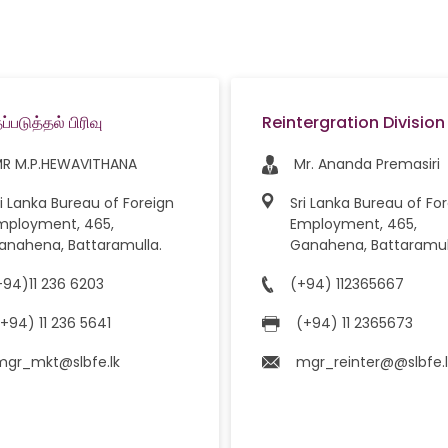
்படுத்தல் பிரிவு
Reintergration Division
MR M.P.HEWAVITHANA
Mr. Ananda Premasiri
ri Lanka Bureau of Foreign
Sri Lanka Bureau of Fo
mployment, 465,
Employment, 465,
anahena, Battaramulla.
Ganahena, Battaramul
+94)11 236 6203
(+94) 112365667
(+94) 11 236 5641
(+94) 11 2365673
mgr_mkt@slbfe.lk
mgr_reinter@@slbfe.l