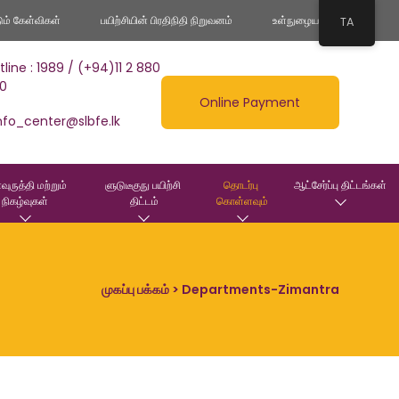
டும் கேள்விகள்
பயிற்சியின் பிரதிநிதி நிறுவனம்
உள்நுழைய
TA
tline : 1989 / (+94)11 2 880
0
Online Payment
nfo_center@slbfe.lk
வுருத்தி மற்றும் 
ளுடுடீகுநு பயிற்சி 
தொடர்பு 
ஆட்சேர்ப்பு திட்டங்கள்
நிகழ்வுகள்
திட்டம்
கொள்ளவும்
முகப்பு பக்கம்
> Departments-Zimantra