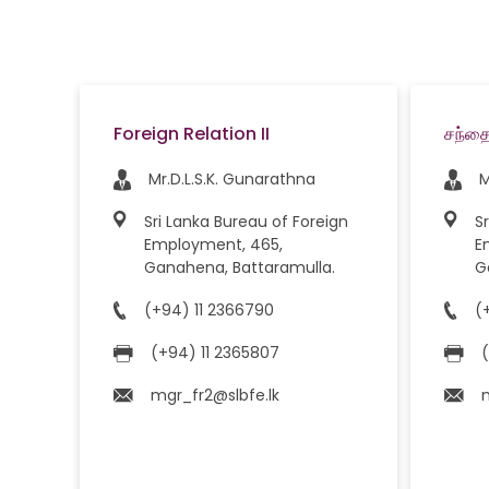
–
Foreign Relation II
சந்தைப
it
Mr.D.L.S.K. Gunarathna
a
Sri Lanka Bureau of Foreign
S
Employment, 465,
E
ign
Ganahena, Battaramulla.
G
a
(+94) 11 2366790
(
(+94) 11 2365807
mgr_fr2@slbfe.lk
@slbfe.lk