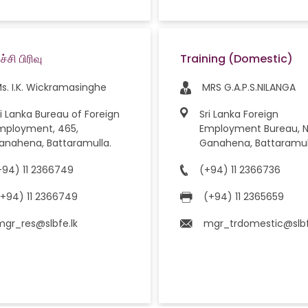
்சி பிரிவு
Training (Domestic)
s. I.K. Wickramasinghe
MRS G.A.P.S.NILANGA
ri Lanka Bureau of Foreign
Sri Lanka Foreign
mployment, 465,
Employment Bureau, No.465,
anahena, Battaramulla.
Ganahena, Battaramul
+94) 11 2366749
(+94) 11 2366736
(+94) 11 2366749
(+94) 11 2365659
mgr_res@slbfe.lk
mgr_trdomestic@slbf