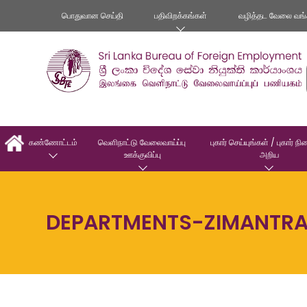
பொதுவான செய்தி
பதிவிறக்கங்கள்
வழித்தட வேலை வங்
கண்ணோட்டம்
வெளிநாட்டு வேலைவாய்ப்பு 
புகார் செய்யுங்கள் / புகார் ந
ஊக்குவிப்பு
அறிய
DEPARTMENTS-ZIMANTR