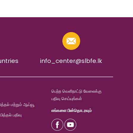
untries
info_center@slbfe.lk
பெற்ற வெளிநாட்டு வேலைக்கு
பதிவு செய்யுங்கள்
ுத்தல் மற்றும் ஆய்வூ
எங்களை பின்தொடரவும்
்பித்தல் பதிவு