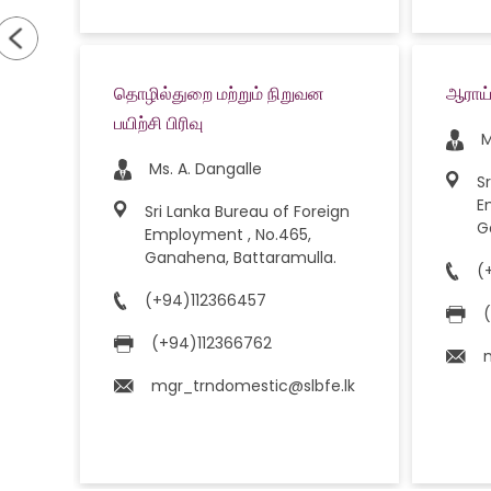
தொழில்துறை மற்றும் நிறுவன
ஆராய்ச
பயிற்சி பிரிவு
M
ign
Ms. A. Dangalle
S
E
Sri Lanka Bureau of Foreign
a
G
Employment , No.465,
12365747
Ganahena, Battaramulla.
(
(+94)112366457
(+94)112366762
mgr_trndomestic@slbfe.lk