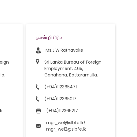
நலன்புரி பிரிவு
Rec
Isr
Ms.J.W.Ratnayake
reign
Sri Lanka Bureau of Foreign
Employment, 465,
la.
Ganahena, Battaramulla.
(+94)112365471
(+94)112365017
k
(+94)112365217
mgr_wel@slbfe.lk/
mgr_wel2@slbfe.lk