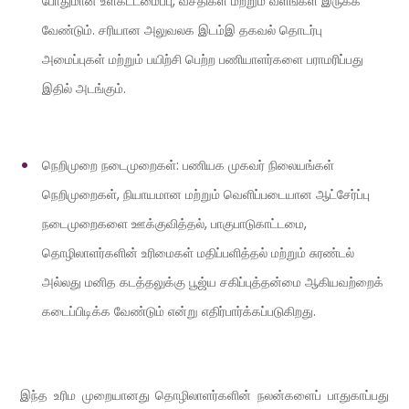
போதுமான உள்கட்டமைப்பு, வசதிகள் மற்றும் வளங்கள் இருக்க
வேண்டும். சரியான அலுவலக இடம்இ தகவல் தொடர்பு
அமைப்புகள் மற்றும் பயிற்சி பெற்ற பணியாளர்களை பராமரிப்பது
இதில் அடங்கும்.
நெறிமுறை நடைமுறைகள்: பணியக முகவர் நிலையங்கள்
நெறிமுறைகள், நியாயமான மற்றும் வெளிப்படையான ஆட்சேர்ப்பு
நடைமுறைகளை ஊக்குவித்தல், பாகுபாடுகாட்டமை,
தொழிலாளர்களின் உரிமைகள் மதிப்பளித்தல் மற்றும் சுரண்டல்
அல்லது மனித கடத்தலுக்கு பூஜ்ய சகிப்புத்தன்மை ஆகியவற்றைக்
கடைப்பிடிக்க வேண்டும் என்று எதிர்பார்க்கப்படுகிறது.
இந்த உரிம முறையானது தொழிலாளர்களின் நலன்களைப் பாதுகாப்பது