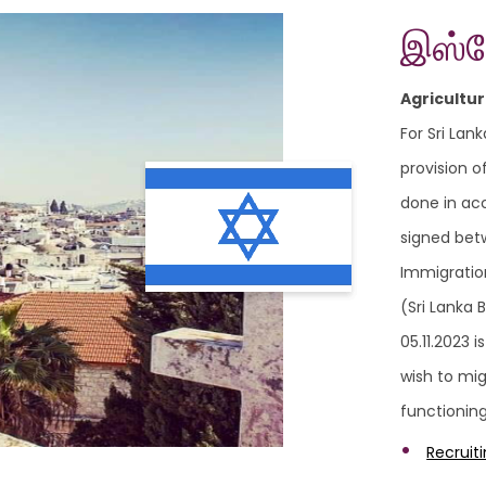
இஸ்ர
Agricultu
For Sri Lan
provision of
done in ac
signed bet
Immigratio
(Sri Lanka
05.11.2023 
wish to mig
functioning
Recruiti