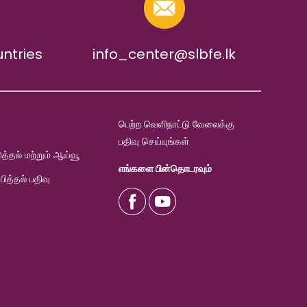
untries
info_center@slbfe.lk
பெற்ற வெளிநாட்டு வேலைக்கு
பதிவு செய்யுங்கள்
ுத்தல் மற்றும் ஆய்வூ
எங்களை பின்தொடரவும்
்பித்தல் பதிவு