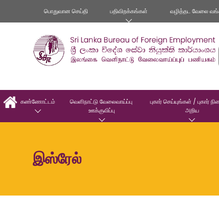
பொதுவான செய்தி
பதிவிறக்கங்கள்
வழித்தட வேலை வங்
கண்ணோட்டம்
வெளிநாட்டு வேலைவாய்ப்பு 
புகார் செய்யுங்கள் / புகார் ந
ஊக்குவிப்பு
அறிய
இஸ்ரேல்