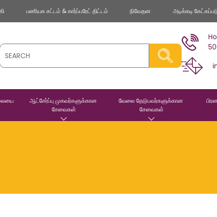
கி
பணியக சட்டம் & கார்ப்பரேட் திட்டம்
நிவேதன
அடிக்கடி கேட்கப்ப
Ho
50
i
ிலையை 
ஆட்சேர்ப்பு முகவர்களுக்கான 
வேலை தேடுபவர்களுக்கான 
பிரன
சேவைகள்
சேவைகள்