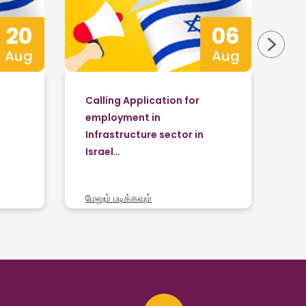
20
06
Aug
Aug
Calling Application for
Ap
employment in
in
n
Infrastructure sector in
re
Israel…
மேல
மேலும் படிக்கவும்