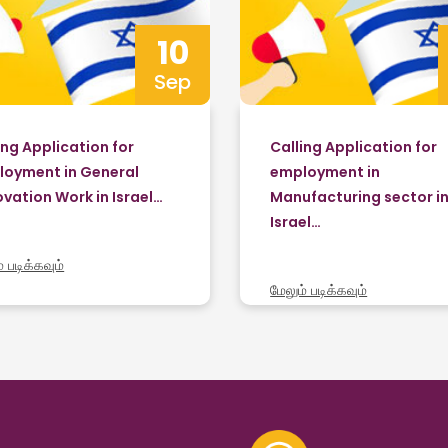
10
Sep
ing Application for
Calling Application for
oyment in General
employment in
vation Work in Israel…
Manufacturing sector i
Israel…
் படிக்கவும்
மேலும் படிக்கவும்