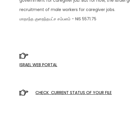
government for caregiver job. But for now, the Israe
recruitment of male workers for caregiver jobs.
மாதாந்த குறைந்தபட்ச சம்பளம் - NIS 5571.75
ISRAEL WEB PORTAL
CHECK CURRENT STATUS OF YOUR FILE