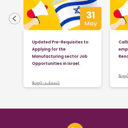
31
31
May
May
o
Updated Pre-Requisites to
Call
Applying for the
empl
b
Manufacturing sector Job
Reno
Opportunities in Israel.
மேலும
மேலும் படிக்கவும்