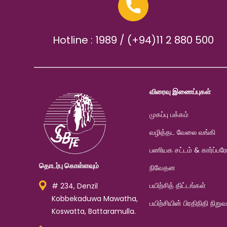
Hotline : 1989 / (+94)11 2 880 500
விரைவு இணைப்புகள்
முகப்பு பக்கம்
வழித்தட வேலை வங்கி
பணியக சட்டம் & கார்ப்பரேட
தொடர்பு கொள்ளவும்
நிவேதன
பயிற்சித் திட்டங்கள்
# 234, Denzil
Kobbekaduwa Mawatha,
பயிற்சியின் பிரதிநிதி நிறு
Koswatta, Battaramulla.