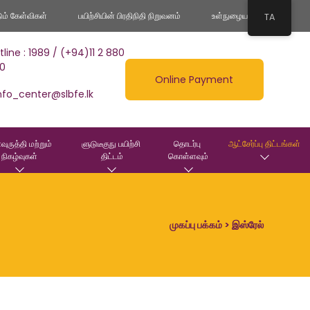
டும் கேள்விகள்
பயிற்சியின் பிரதிநிதி நிறுவனம்
உள்நுழைய
TA
tline : 1989 / (+94)11 2 880
0
Online Payment
nfo_center@slbfe.lk
வுருத்தி மற்றும் 
ளுடுடீகுநு பயிற்சி 
தொடர்பு 
ஆட்சேர்ப்பு திட்டங்கள்
நிகழ்வுகள்
திட்டம்
கொள்ளவும்
முகப்பு பக்கம்
> இஸ்ரேல்