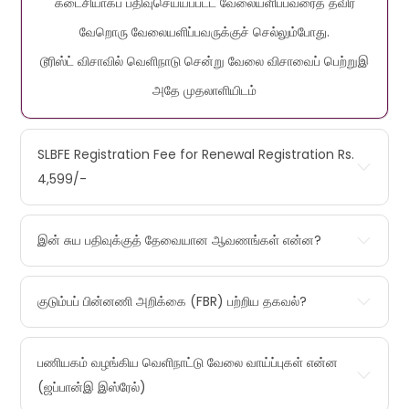
கடைசியாகப் பதிவுசெய்யப்பட்ட வேலையளிப்பவரைத் தவிர
வேறொரு வேலையளிப்பவருக்குச் செல்லும்போது.
டூரிஸ்ட் விசாவில் வெளிநாடு சென்று வேலை விசாவைப் பெற்றுஇ
அதே முதலாளியிடம்
SLBFE Registration Fee for Renewal Registration Rs.
4,599/-
இன் சுய பதிவுக்குத் தேவையான ஆவணங்கள் என்ன?
குடும்பப் பின்னணி அறிக்கை (FBR) பற்றிய தகவல்?
பணியகம் வழங்கிய வெளிநாட்டு வேலை வாய்ப்புகள் என்ன
(ஜப்பான்இ இஸ்ரேல்)