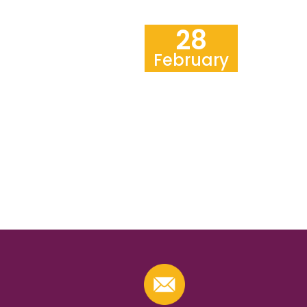
28
February