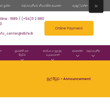
 ප්‍රශ්න
බඳවාගැනිමේ නියෝජිත ආයතන
ඇතුල් වන්න
SI
tline : 1989 / (+94)11 2 880
0
Online Payment
nfo_center@slbfe.lk
න 
ප්‍රවෘත්ති සහ 
කාර්යාංශ පුහුණු 
අමතන්න
බඳවාගැනිම්
සිදුවීම්
වැඩසටහන්
මුල් පිටුව
> Announcement