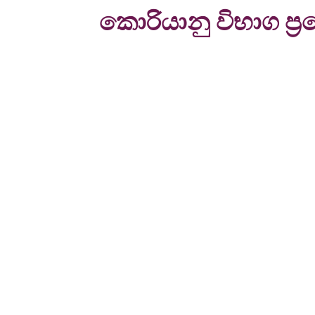
කොරියානු විභාග ප්‍