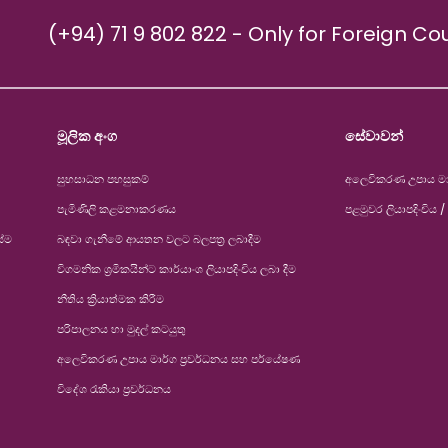
(+94) 71 9 802 822 - Only for Foreign Co
මූලික අංග
සේවාවන්
සුභසාධන පහසුකම්
අලෙවිකරණ උපාය මාර
පැමිණිලි කළමනාකරණය
පළමුවර ලියාපදිංචිය / 
ස්ම
බඳවා ගැනීමේ ආයතන වලට බලපත්‍ර ලබාදීම
විගමනික ශ්‍රමිකයින්ට කාර්යාංශ ලියාපදිංචිය ලබා දීම
නීතිය ක්‍රියාත්මක කිරීම
පරිපාලනය හා මුදල් කටයුතු
අලෙවිකරණ උපාය මාර්ග ප්‍රවර්ධනය සහ පර්යේෂණ
විදේශ රැකියා ප්‍රවර්ධනය