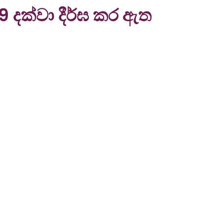
9 දක්වා දීර්ඝ කර ඇත