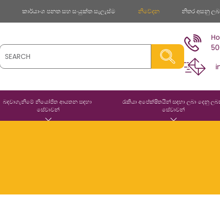
ව
කාර්යාංශ පනත සහ සංයුක්ත සැලැස්ම
නිවේදන
නිතර අසනු ලබන
Ho
50
i
බඳවාගැනිමේ නියෝජිත ආයතන සඳහා 
රැකියා අපේක්ෂිතයින් සඳහා ලබා දෙනු ලබ
සේවාවන්
සේවාවන්