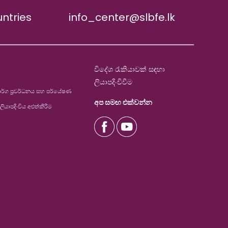
untries
info_center@slbfe.lk
විදේශ රැකියාවක් සඳහා
ලියාපදිංචිවීම
්ග ප්‍රවර්ධනය සහ පර්යේෂණ
අප සමඟ එක්වන්න
ලියාපදිංචිය අළුත්කිරිම