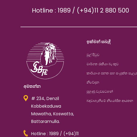
Hotline : 1989 / (+94)11 2 880 500
ඉක්මන් සබැඳි
මුල් පිටුව
මාර්ගත රැකියා බැංකුව
කාර්යාංශ පනත සහ සංයුක්ත සැලැ
නිවේදන
අමතන්න
පුහුණු වැඩසටහන්
# 234, Denzil
බඳවාගැනිමේ නියෝජිත ආයතන
Kobbekaduwa
Mawatha, Koswatta,
Battaramulla.
Hotline : 1989 / (+94)11