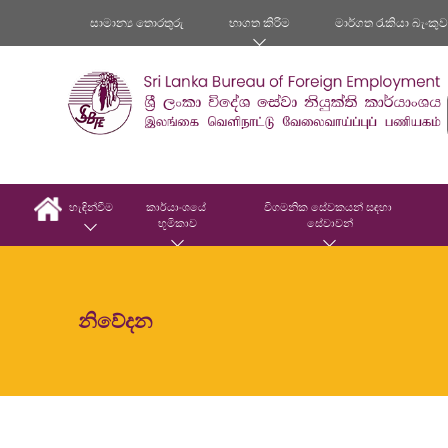
සාමාන්‍ය තොරතුරු
භාගත කිරිම
මාර්ගත රැකියා බැංකු
හැඳින්වීම
කාර්යාංශයේ 
විගමනික සේවකයන් සඳහා 
භූමිකාව
සේවාවන්
නිවේදන