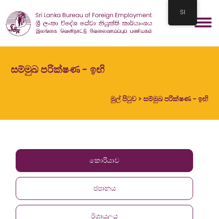
SI
සම්මුඛ පරික්ෂණ - ඉඟි
මුල් පිටුව
> සම්මුඛ පරික්ෂණ - ඉඟි
කොරියාව
ජපානය
ඊශ්‍රායලය