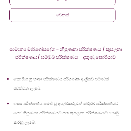
වෙනත්
සාමාන්‍ය මාර්ගෝපදේශ - නිපුණතා පරීක්ෂණය / කුසලතා
පරීක්ෂණය/ සම්මුඛ පරීක්ෂණය - දකුණු කොරියාව
කොරියානු භාෂා පරීක්ෂණය පරිගණක ආශ්‍රිතව පමණක්
පවත්වනු ලැබේ.
භාෂා පරීක්ෂණය සමත් වූ අයදුම්කරුවන් සම්මුඛ පරීක්ෂණයට
පෙර නිපුණතා පරීක්ෂණයට සහ කුසලතා පරීක්ෂණයට යොමු
කරනු ලැබේ.