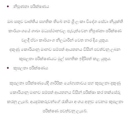
නිපුණතා පරීක්ෂණය
ඔබ සතුව වෘත්තීය සහතික තිබේ නම් ශ්‍රි ලංකා විදේශ සේවා නියුක්ති
කාර්යාංශයේ ශාඛා මධ්‍යස්ථානවල පැවැත්වෙන නිපුණතා පරීක්ෂණ
වලදී ඒවා කාර්යාංශ නිලධාරීන් වෙත භාර දිය යුතුය.
දකුණු කොරියානු මානව සම්පත් ආයතනය විසින් පවත්වනු ලබන
කුසලතා පරීක්ෂණයට මුල් සහතික ඉදිරිපත් කළ යුතුය.
කුසලතා පරීක්ෂණය
කුසලතා පරීක්ෂණයේදී ශාරීරික යෝග්‍යතාවය සහ කුසලතා දකුණු
කොරියානු මානව සම්පත් ආයතනය විසින් පරීක්ෂා කර තක්සේරු
කරනු ලැබේ. අයදුම්කරුවන්ගේ රැකියා අංශය අනුව වෙනම කුසලතා
පරීක්ෂණ පවත්වනු ලැබේ.