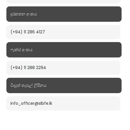
දුරකතන අංකය
(+94) 11 286 4127
ෆැක්ස් අංකය
(+94) 11 288 2294
විද්‍යුත් තැපැල් ලිපිනය
info_officer@slbfe.lk