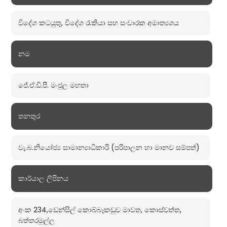
විදේශ කටයුතු, විදේශ රැකියා සහ සංචාරක අමාත්‍යශය
නම
ජේ.ඒ.ඩි.පී. මංජුල මහතා
තනතුර
වැ.බ.නියෝජ්‍ය සාමාන්‍යාධිකාරි (පරිපාලන හා මානව සම්පත්)
කාර්යාල ලිපිනය
අංක 234,ඩෙන්සිල් කොබ්බෑකඩුව මාවත, කොස්වත්ත,
බත්තරමුල්ල