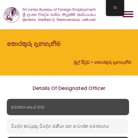
SI
තොරතුරු දැනගැනිම
මුල් පිටුව
> තොරතුරු දැනගැනිම
Details Of Designated Officer
අමාත්‍යාංශයේ නම
විදේශ කටයුතු, විදේශ රැකියා සහ සංචාරක අමාත්‍යශය