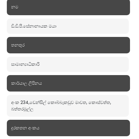
නම
ඩි.ඩි.පි.සේනානායක මයා
තනතුර
සාමාන්‍යාධිකාරි
කාර්යාල ලිපිනය
අංක 234,ඩෙන්සිල් කොබ්බෑකඩුව මාවත, කොස්වත්ත,
බත්තරමුල්ල
දුරකතන අංකය