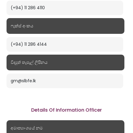
(+94) 11 286 4110
ෆැක්ස් අංකය
(+94) 11 286 4144
විද්‍යුත් තැපැල් ලිපිනය
gm@slbfe.lk
Details Of Information Officer
අමාත්‍යාංශයේ නම