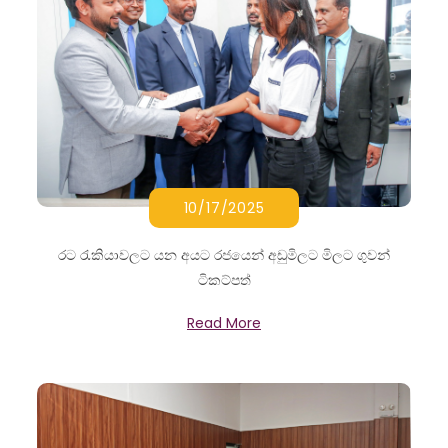
10/17/2025
රට රැකියාවලට යන අයට රජයෙන් අඩුමිලට මිලට ගුවන්
ටිකට්පත්
Read More