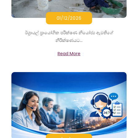
01/12/2026
ඊශ්‍රායල් ප්‍රායෝගික පරීක්ෂණ නියෝජ්‍ය ඇමතිගේ
නිරීක්ෂණයට...
Read More