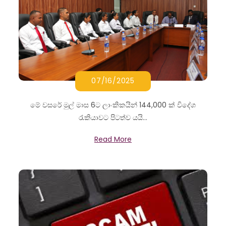
07/16/2025
මේ වසරේ මුල් මාස 6ට ලාංකිකයින් 144,000 ක් විදේශ
රැකියාවට පිටත්ව යයි...
Read More