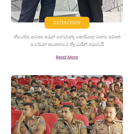
02/26/2026
නියෝජ්‍ය අමාත්‍ය අරුන් හේමචන්ද්‍ර කොරියානු මානව සම්පත්
සංවර්ධන ආයතනයේ නිලධාරීන් හමුවෙයි
Read More