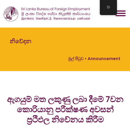
SI
නිවේදන
මුල් පිටුව
> Announcement
ඇගයුම් මත ලකුණු ලබා දීමේ 7වන
කොරියානු පරීක්ෂණ අවසන්
ප්‍රථිඵල නිවේනය කිරීම