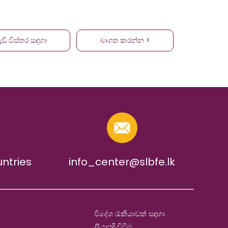
ැඩි විස්තර සදහා
බාගත කරන්න >
untries
info_center@slbfe.lk
විදේශ රැකියාවක් සඳහා
ලියාපදිංචිවීම