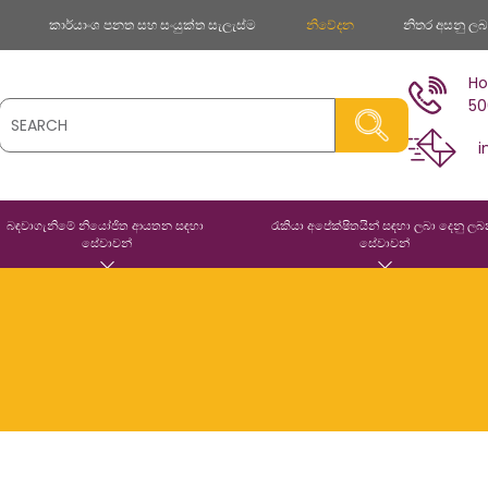
ව
කාර්යාංශ පනත සහ සංයුක්ත සැලැස්ම
නිවේදන
නිතර අසනු ලබන
Ho
50
i
බඳවාගැනිමේ නියෝජිත ආයතන සඳහා 
රැකියා අපේක්ෂිතයින් සඳහා ලබා දෙනු ලබ
සේවාවන්
සේවාවන්