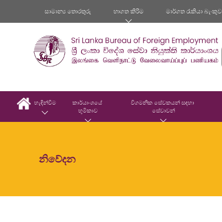
සාමාන්‍ය තොරතුරු
භාගත කිරිම
මාර්ගත රැකියා බැංකු
හැඳින්වීම
කාර්යාංශයේ 
විගමනික සේවකයන් සඳහා 
භූමිකාව
සේවාවන්
නිවේදන