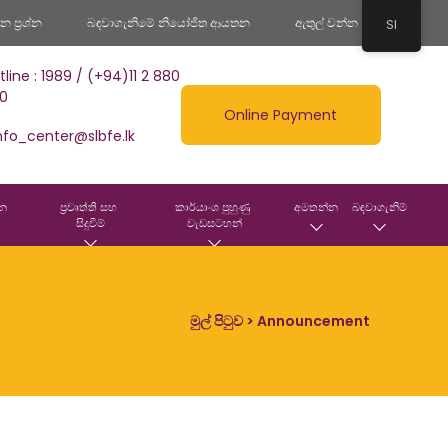
 ප්‍රශ්න
බඳවාගැනිමේ නියෝජිත ආයතන
ඇතුල් වන්න
SI
tline : 1989 / (+94)11 2 880
0
Online Payment
nfo_center@slbfe.lk
න 
ප්‍රවෘත්ති සහ 
කාර්යාංශ පුහුණු 
අමතන්න
බඳවාගැනිම්
සිදුවීම්
වැඩසටහන්
මුල් පිටුව
> Announcement