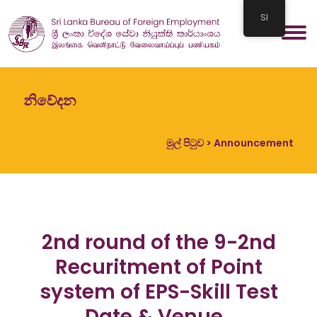
SI
නිවේදන
මුල් පිටුව
> Announcement
2nd round of the 9-2nd
Recuritment of Point
system of EPS-Skill Test
Date & Venue..